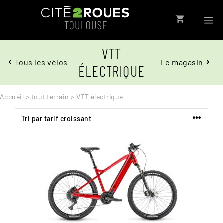
Aller
au
contenu
VTT
Tous les vélos
Le magasin
ÉLECTRIQUE
Accueil
>
tout terrain
> VTT électrique
MEN