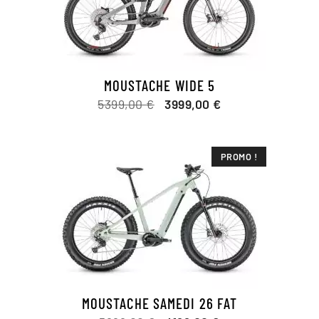
MOUSTACHE WIDE 5
Le
Le
5399,00
€
3999,00
€
prix
prix
initial
actuel
était :
est :
PROMO !
5399,00 €.
3999,00 €.
MOUSTACHE SAMEDI 26 FAT