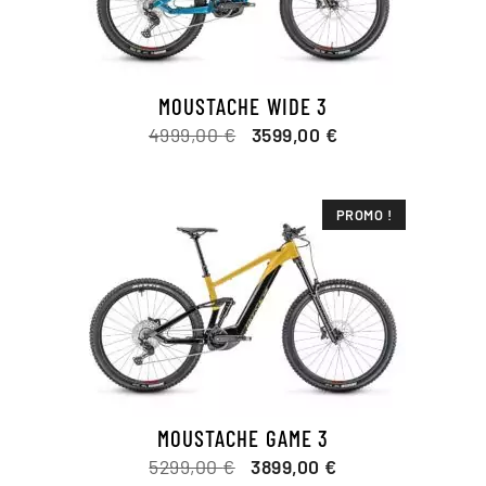
MOUSTACHE WIDE 3
Le
Le
4999,00
€
3599,00
€
prix
prix
initial
actuel
était :
est :
PROMO !
4999,00 €.
3599,00 €.
MOUSTACHE GAME 3
Le
Le
5299,00
€
3899,00
€