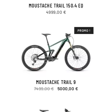
MOUSTACHE TRAIL 150.4 EQ
4999,00
€
PROMO !
MOUSTACHE TRAIL 9
Le
Le
7499,00
€
5000,00
€
prix
prix
initial
actuel
était :
est :
7499,00 €.
5000,00 €.