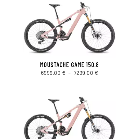
à
6799,00 €
MOUSTACHE GAME 150.8
Plage
6999,00
€
–
7299,00
€
de
prix :
6999,00 €
à
7299,00 €