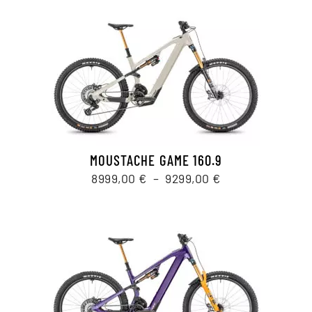
MOUSTACHE GAME 160.9
Plage
8999,00
€
–
9299,00
€
de
prix :
8999,00 €
à
9299,00 €