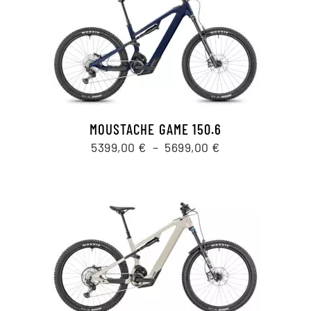
MOUSTACHE GAME 150.6
Plage
5399,00
€
–
5699,00
€
de
prix :
5399,00 €
à
5699,00 €