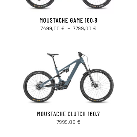
MOUSTACHE GAME 160.8
Plage
7499,00
€
–
7799,00
€
de
prix :
7499,00 €
à
7799,00 €
MOUSTACHE CLUTCH 160.7
7999,00
€