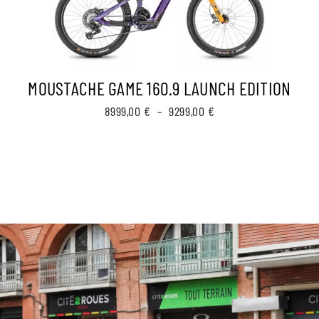
MOUSTACHE GAME 160.9 LAUNCH EDITION
Plage
8999,00
€
–
9299,00
€
de
prix :
8999,00 €
à
9299,00 €