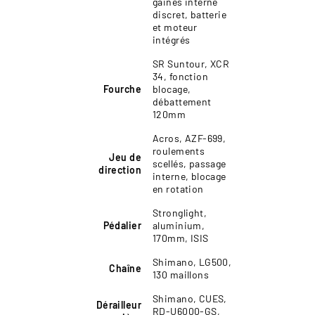
gaines interne
discret, batterie
et moteur
intégrés
SR Suntour, XCR
34, fonction
Fourche
blocage,
débattement
120mm
Acros, AZF-699,
roulements
Jeu de
scellés, passage
direction
interne, blocage
en rotation
Stronglight,
Pédalier
aluminium,
170mm, ISIS
Shimano, LG500,
Chaîne
130 maillons
Shimano, CUES,
Dérailleur
RD-U6000-GS,