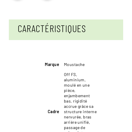
Moustache
Samedi
27
Off
CARACTÉRISTIQUES
6
FS
Marque
Moustache
Off FS,
aluminium,
moulé en une
pièce,
enjambement
bas, rigidité
accrue grâce sa
Cadre
structure interne
nervurée, bras
arrière unifié,
passage de