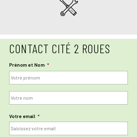
CONTACT CITÉ 2 ROUES
Prénom et Nom
*
Pré
No
Votre email
*
Vot
ema