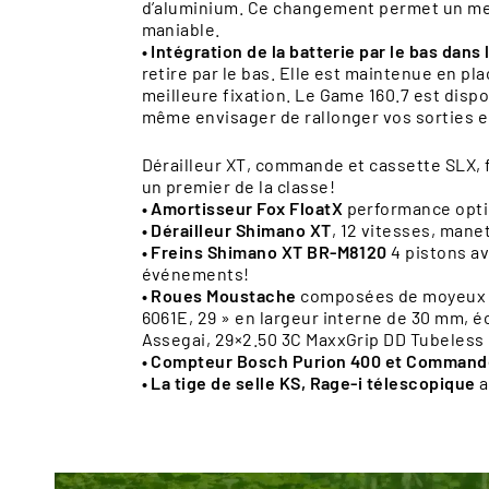
d’aluminium. Ce changement permet un meill
maniable.
• Intégration de la batterie par le bas dans
retire par le bas. Elle est maintenue en pl
meilleure fixation. Le Game 160.7 est disp
même envisager de rallonger vos sorties e
Dérailleur XT, commande et cassette SLX, 
un premier de la classe!
• Amortisseur Fox FloatX
performance opti
• Dérailleur Shimano XT
, 12 vitesses, man
• Freins Shimano XT BR-M8120
4 pistons av
événements!
• Roues Moustache
composées de moyeux Mo
6061E, 29 » en largeur interne de 30 mm, é
Assegai, 29×2.50 3C MaxxGrip DD Tubeless R
• Compteur Bosch Purion 400 et Command
• La tige de selle KS, Rage-i télescopique
a