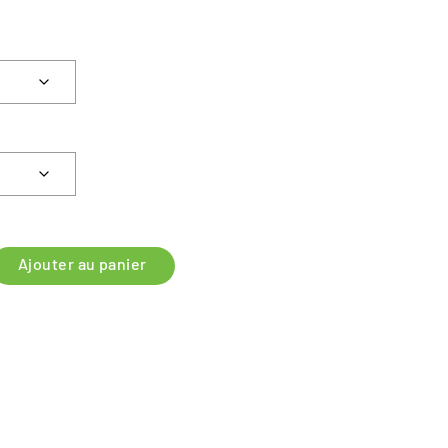
PRIX :
6499,00 €
À
6799,00 €
Ajouter au panier