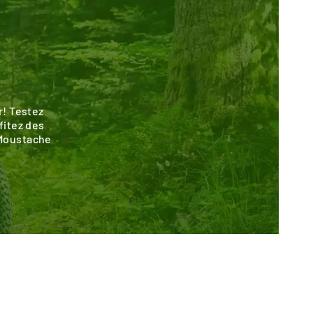
r! Testez
fitez des
 Moustache