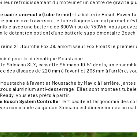
eur refroidissement du moteur et un centre de gravité plus b
 le cadre « no-cut » (tube fermé) :
La batterie Bosch PowerTub
ace par un axe traversant le tube diagonal, ce qui permet d’év
onible avec une batterie de 600Wh ou de 750Wh, vous pouvez p
n le dotant (en option) d’une batterie supplémentaire Bos
freins XT, fourche Fox 38, amortisseur Fox FloatX le premi
misé pour la cinématique Moustache
ette Shimano SLX, cassette Shimano 10-51 dents, un ensembl
ec des disques de 220 mm à l’avant et 203 mm à l’arrière, vo
ustache à l’avant et Moustache by Mavic à l’arrière, jante
crous aluminium anti-desserrage. Elles sont montées tubeles
eady, vous êtes prêts à partir!
e Bosch System Controller
l’efficacité et l’ergonomie des 
vec commande au guidon Shimano est dimensionnée au cadr