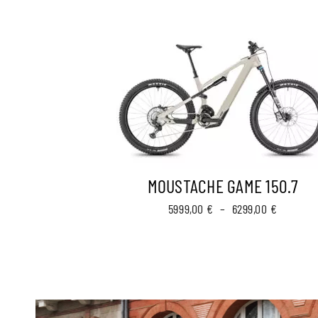
MOUSTACHE GAME 150.7
Plage
5999,00
€
–
6299,00
€
de
prix :
5999,00 
à
6299,00 