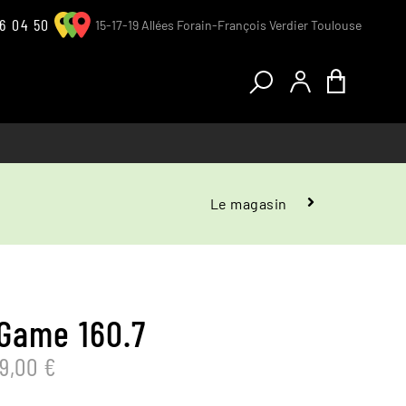
6 04 50
15-17-19 Allées Forain-François Verdier Toulouse
Le magasin
Tandems
Le magasin
Le Magasin
L'atelier
T
L'atelier
Vêtements et accessoires
Game 160.7
Vêtements et accessoires
PLAGE
99,00
€
Tester un vélo
DE