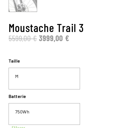
Moustache Trail 3
LE
LE
5599,00
€
3999,00
€
PRIX
PRIX
INITIAL
ACTUEL
ÉTAIT :
EST :
Taille
5599,00 €.
3999,00 €.
M
Batterie
750Wh
Effacer