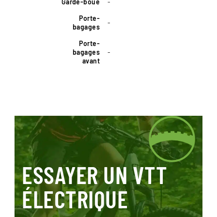
Garde-boue
-
Porte-
-
bagages
Porte-
bagages
-
avant
ESSAYER UN VTT
ÉLECTRIQUE