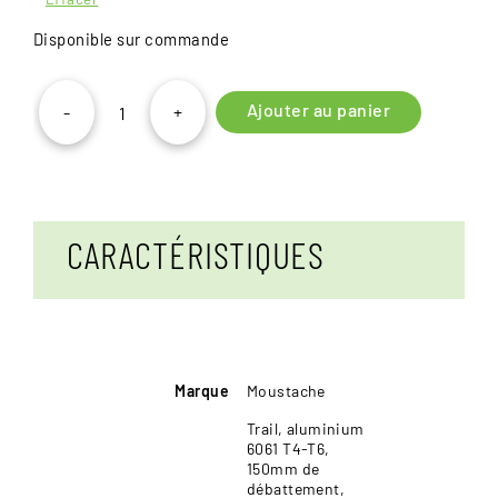
Disponible sur commande
Ajouter au panier
-
+
quantité
de
Moustache
Trail
3
CARACTÉRISTIQUES
Marque
Moustache
Trail, aluminium
6061 T4-T6,
150mm de
débattement,