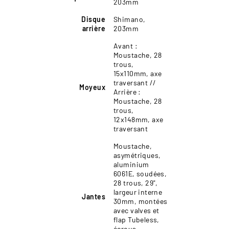
203mm
Disque
Shimano,
arrière
203mm
Avant :
Moustache, 28
trous,
15x110mm, axe
traversant //
Moyeux
Arrière :
Moustache, 28
trous,
12x148mm, axe
traversant
Moustache,
asymétriques,
aluminium
6061E, soudées,
28 trous, 29",
largeur interne
Jantes
30mm, montées
avec valves et
flap Tubeless,
écrous