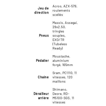
Acros, AZX-579,
Jeu de
roulements
direction
scellés
Maxxis, Assegai,
29x2.50,
tringles
Pneus
souples,
EXO/TR
(Tubeless
Ready)
Moustache,
Pédalier
aluminium
forgé, 165mm
Sram, PC1110, 11
Chaîne
vitesses, 120
maillons
Shimano,
Dérailleur
Deore, RD-
arrière
M5100-SGS, 11
vitesses