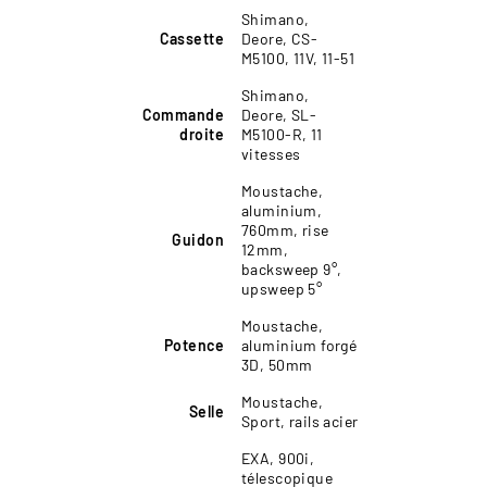
Shimano,
Cassette
Deore, CS-
M5100, 11V, 11-51
Shimano,
Commande
Deore, SL-
droite
M5100-R, 11
vitesses
Moustache,
aluminium,
760mm, rise
Guidon
12mm,
backsweep 9°,
upsweep 5°
Moustache,
Potence
aluminium forgé
3D, 50mm
Moustache,
Selle
Sport, rails acier
EXA, 900i,
télescopique