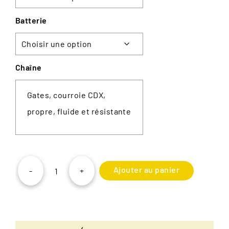
Batterie
Chaîne
Gates, courroie CDX,
propre, fluide et résistante
Ajouter au panier
-
+
quantité
de
Moustache
Mardi
27.4
Open