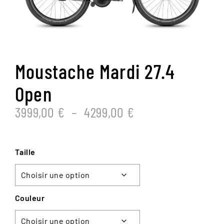
Moustache Mardi 27.4
Open
PLAGE
3999,00
€
–
4299,00
€
DE
PRIX :
3999,00 €
Taille
À
4299,00 €
Couleur