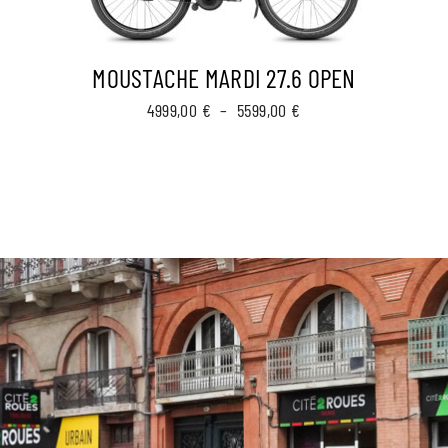
MOUSTACHE MARDI 27.6 OPEN
Plage
4999,00
€
–
5599,00
€
de
prix :
4999,00 €
à
5599,00 €