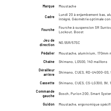
Marque
Moustache
Lundi 20 à enjambement bas, alu
Cadre
intégré. Géométrie optimale con
Fourche à suspension SR Suntour
Fourche
Lockout. Boost
Jeu de
NO.55R/57SC
direction
Pédalier
Moustache, aluminium, 170mm 
Chaîne
Shimano, LG500, 140 maillons
Dérailleur
Shimano, CUES, RD-U4000-GS, 9
arrière
Cassette
Shimano, CUES, CS-LG300, 9V, 1
Commande
Bosch, Purion 200, Smart Syst
gauche
Guidon
Moustache, ergonomique spécif