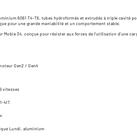
minium 6061 T4-T6, tubes hydroformés et extrudés à triple cavité pou
çue pour une grande maniabilité et un comportement stable.
 Mobie 34, conçue pour résister aux forces de l'utilisation d'une c
moteur Gen2 / Gen4
 vitesses
1-41T
em
ique Lundi, aluminium