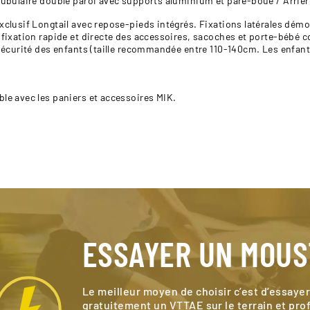
bulaire double paroi avec supports aluminium et pare-boue / Arrière 
clusif Longtail avec repose-pieds intégrés. Fixations latérales dém
fixation rapide et directe des accessoires, sacoches et porte-bébé 
sécurité des enfants (taille recommandée entre 110-140cm. Les enfant
e avec les paniers et accessoires MIK.
ESSAYER UN MOU
Le meilleur moyen de choisir c’est d’essayer
gratuitement un VTTAE sur le terrain et pro