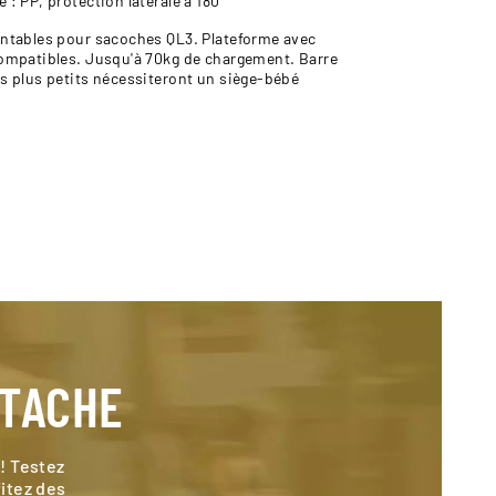
: PP, protection latérale à 180°
ontables pour sacoches QL3. Plateforme avec
compatibles. Jusqu'à 70kg de chargement. Barre
s plus petits nécessiteront un siège-bébé
STACHE
! Testez
fitez des