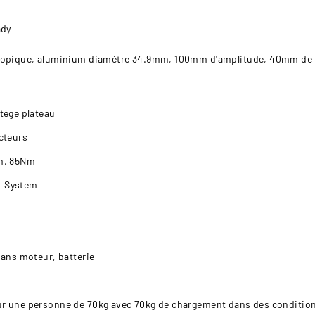
ady
copique, aluminium diamètre 34.9mm, 100mm d'amplitude, 40mm de s
tège plateau
cteurs
em, 85Nm
t System
 ans moteur, batterie
 une personne de 70kg avec 70kg de chargement dans des conditions 