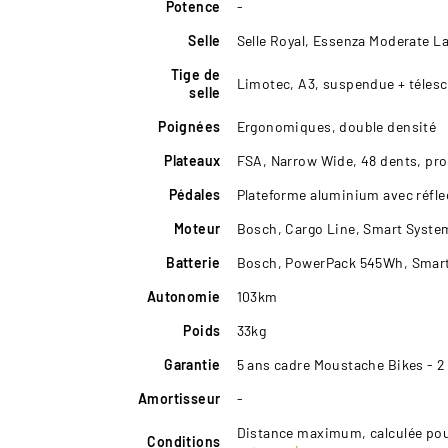
Potence
-
Selle
Selle Royal, Essenza Moderate L
Tige de
Limotec, A3, suspendue + téles
selle
Poignées
Ergonomiques, double densité
Plateaux
FSA, Narrow Wide, 48 dents, pro
Pédales
Plateforme aluminium avec réfle
Moteur
Bosch, Cargo Line, Smart Syst
Batterie
Bosch, PowerPack 545Wh, Smar
Autonomie
103km
Poids
33kg
Garantie
5 ans cadre Moustache Bikes - 2
Amortisseur
-
Distance maximum, calculée pour
Conditions