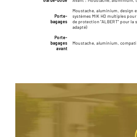
Garde-boue
Avant : Moustache, aluminium, tu
Moustache, aluminium, design ex
Porte-
systèmes MIK HD multiples pour 
bagages
de protection "ALBERT" pour la 
adapté)
Porte-
bagages
Moustache, aluminium, compatibl
avant