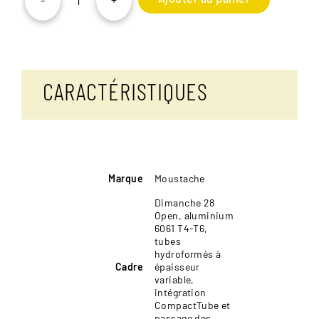
quantité
de
Moustache
Dimanche
28
Urban
CARACTÉRISTIQUES
Open
Marque
Moustache
Dimanche 28
Open, aluminium
6061 T4-T6,
tubes
hydroformés à
Cadre
épaisseur
variable,
intégration
CompactTube et
passage des