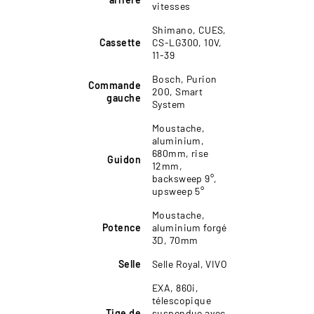
vitesses
Shimano, CUES,
Cassette
CS-LG300, 10V,
11-39
Bosch, Purion
Commande
200, Smart
gauche
System
Moustache,
aluminium,
680mm, rise
Guidon
12mm,
backsweep 9°,
upsweep 5°
Moustache,
Potence
aluminium forgé
3D, 70mm
Selle
Selle Royal, VIVO
EXA, 860i,
télescopique
Tige de
suspendue avec