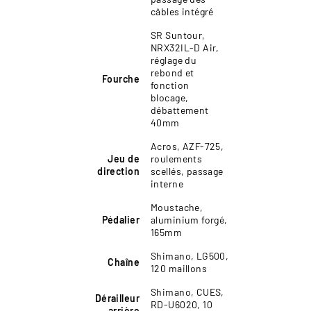
câbles intégré
SR Suntour,
NRX32IL-D Air,
réglage du
rebond et
Fourche
fonction
blocage,
débattement
40mm
Acros, AZF-725,
Jeu de
roulements
direction
scellés, passage
interne
Moustache,
Pédalier
aluminium forgé,
165mm
Shimano, LG500,
Chaîne
120 maillons
Shimano, CUES,
Dérailleur
RD-U6020, 10
arrière