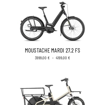
MOUSTACHE MARDI 27.2 FS
Plage
3999,00
€
–
4199,00
€
de
prix :
3999,00 €
à
4199,00 €