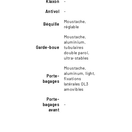
Klaxon
-
Antivol
-
Moustache,
Béquille
réglable
Moustache,
aluminium,
Garde-boue
tubulaires
double paroi,
ultra-stables
Moustache,
aluminum, light,
Porte-
fixations
bagages
latérales QL3
amovibles
Porte-
bagages
-
avant