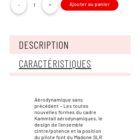
Ajouter au panier
-
+
quantité
de
Trek
Madone
SLR
6
DESCRIPTION
AXS
7e
gén.
CARACTÉRISTIQUES
Aérodynamique sans
précédent – Les toutes
nouvelles formes du cadre
Kammtail aérodynamiques, le
design de l’ensemble
cintre/potence et la position
du pilote font du Madone SLR