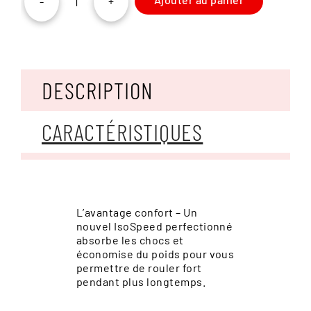
-
+
quantité
de
Trek
Domane
SL
5
DESCRIPTION
Gen
4
CARACTÉRISTIQUES
L’avantage confort – Un
nouvel IsoSpeed perfectionné
absorbe les chocs et
économise du poids pour vous
permettre de rouler fort
pendant plus longtemps.