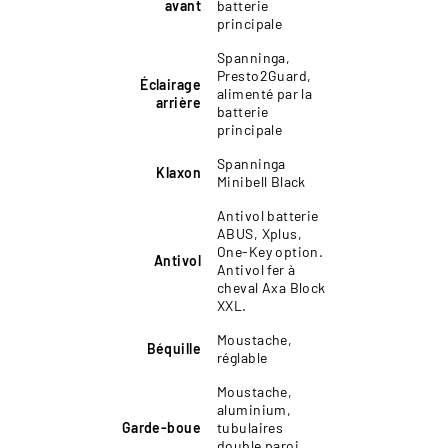
avant
batterie
principale
Spanninga,
Presto2Guard,
Éclairage
alimenté par la
arrière
batterie
principale
Spanninga
Klaxon
Minibell Black
Antivol batterie
ABUS, Xplus,
One-Key option.
Antivol
Antivol fer à
cheval Axa Block
XXL.
Moustache,
Béquille
réglable
Moustache,
aluminium,
Garde-boue
tubulaires
double paroi,