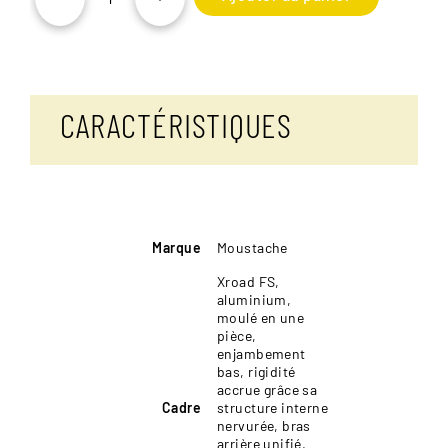
quantité
de
Moustache
Xroad
FS
2
CARACTÉRISTIQUES
Marque
Moustache
Xroad FS,
aluminium,
moulé en une
pièce,
enjambement
bas, rigidité
accrue grâce sa
Cadre
structure interne
nervurée, bras
arrière unifié,