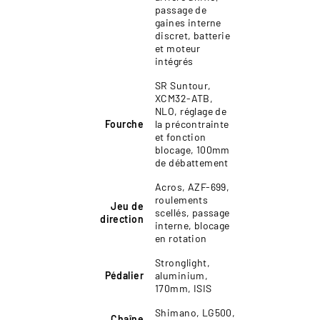
passage de
gaines interne
discret, batterie
et moteur
intégrés
SR Suntour,
XCM32-ATB,
NLO, réglage de
Fourche
la précontrainte
et fonction
blocage, 100mm
de débattement
Acros, AZF-699,
roulements
Jeu de
scellés, passage
direction
interne, blocage
en rotation
Stronglight,
Pédalier
aluminium,
170mm, ISIS
Shimano, LG500,
Chaîne