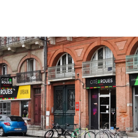
prix :
4299,00 €
à
4499,00 €