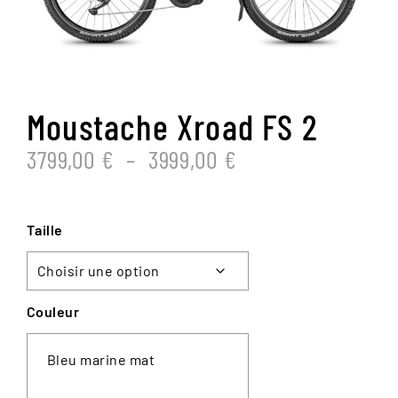
Moustache Xroad FS 2
PLAGE
3799,00
€
–
3999,00
€
DE
PRIX :
3799,00 €
Taille
À
3999,00 €
Couleur
Bleu marine mat