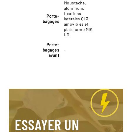
Moustache,
aluminum,
fixations
Porte-
latérales QL3
bagages
amovibles et
plateforme MIK
HD
Porte-
bagages
-
avant
ESSAYER UN