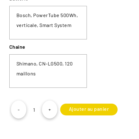
Bosch, PowerTube 500Wh,
verticale, Smart System
Chaîne
Shimano, CN-LG500, 120
maillons
Ajouter au panier
-
+
quantité
de
Moustache
Xroad
ES