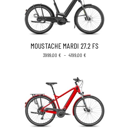
MOUSTACHE MARDI 27.2 FS
Plage
3999,00
€
–
4199,00
€
de
prix :
3999,00 €
à
4199,00 €