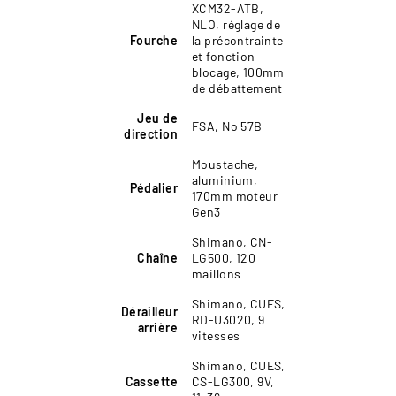
XCM32-ATB,
NLO, réglage de
Fourche
la précontrainte
et fonction
blocage, 100mm
de débattement
Jeu de
FSA, No 57B
direction
Moustache,
aluminium,
Pédalier
170mm moteur
Gen3
Shimano, CN-
Chaîne
LG500, 120
maillons
Shimano, CUES,
Dérailleur
RD-U3020, 9
arrière
vitesses
Shimano, CUES,
Cassette
CS-LG300, 9V,