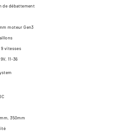
m de débattement
0mm moteur Gen3
illons
9 vitesses
9V, 11-36
System
50C
.6mm, 350mm
ité