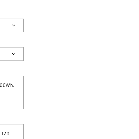
500Wh,
 120