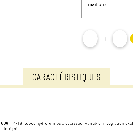
maillons
-
+
quantité
de
Moustache
Samedi
28
ES
CARACTÉRISTIQUES
Open
6061 T4-T6, tubes hydroformés à épaisseur variable, intégration ex
es intégré