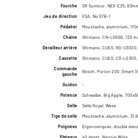
Fourche
SR Suntour, NEX-E25, 63m
Jeu de direction
FSA, No 57B-1
Pédalier
Moustache, aluminium, 17
Chaîne
Shimano, CN-LG500, 120 ma
Dérailleur arrière
Shimano, CUES, RD-U3020, 
Cassette
Shimano, CUES, CS-LG300, 
Commande
Bosch, Purion 200, Smart 
gauche
Guidon
-
Potence
Schwalbe, Big Apple, 700x
Selle
Selle Royal, Wave
Tige de selle
Moustache, aluminium, 31
Poignées
Ergonomiques, double dens
Plateaux
40 dents, Narrow Wide