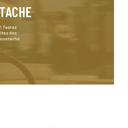
STACHE
! Testez
fitez des
Moustache