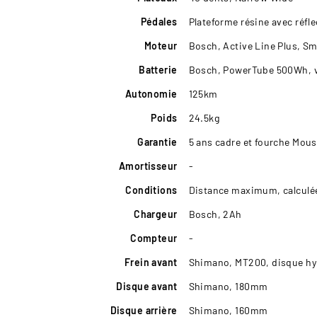
Pédales
Plateforme résine avec réfl
Moteur
Bosch, Active Line Plus, S
Batterie
Bosch, PowerTube 500Wh, v
Autonomie
125km
Poids
24.5kg
Garantie
5 ans cadre et fourche Mous
Amortisseur
-
Conditions
Distance maximum, calculée
Chargeur
Bosch, 2Ah
Compteur
-
Frein avant
Shimano, MT200, disque hy
Disque avant
Shimano, 180mm
Disque arrière
Shimano, 160mm