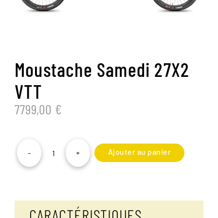
Moustache Samedi 27X2
VTT
7799,00
€
Ajouter au panier
-
+
quantité
de
Moustache
Samedi
27X2
VTT
CARACTÉRISTIQUES