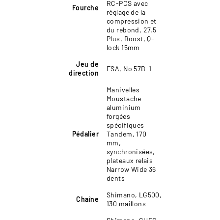
RC-PCS avec
Fourche
réglage de la
compression et
du rebond, 27.5
Plus, Boost, Q-
lock 15mm
Jeu de
FSA, No 57B-1
direction
Manivelles
Moustache
aluminium
forgées
spécifiques
Pédalier
Tandem, 170
mm,
synchronisées,
plateaux relais
Narrow Wide 36
dents
Shimano, LG500,
Chaîne
130 maillons