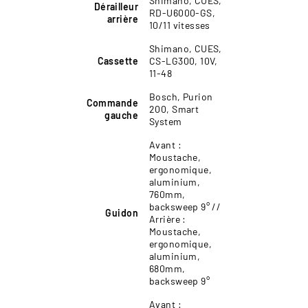
Shimano, CUES,
Dérailleur
RD-U6000-GS,
arrière
10/11 vitesses
Shimano, CUES,
Cassette
CS-LG300, 10V,
11-48
Bosch, Purion
Commande
200, Smart
gauche
System
Avant :
Moustache,
ergonomique,
aluminium,
760mm,
backsweep 9° //
Guidon
Arrière :
Moustache,
ergonomique,
aluminium,
680mm,
backsweep 9°
Avant :