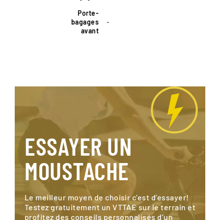
Porte-
bagages
-
avant
ESSAYER UN
MOUSTACHE
Le meilleur moyen de choisir c’est d’essayer!
Testez gratuitement un VTTAE sur le terrain et
profitez des conseils personnalisés d’un