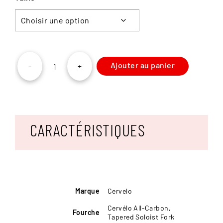
Ajouter au panier
-
+
quantité
de
Cervelo
Soloist
Ultegra
Di2
CARACTÉRISTIQUES
Marque
Cervelo
Cervélo All-Carbon,
Fourche
Tapered Soloist Fork