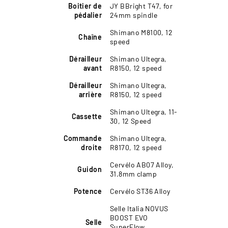
Boitier de
JY BBright T47, for
pédalier
24mm spindle
Shimano M8100, 12
Chaîne
speed
Dérailleur
Shimano Ultegra,
avant
R8150, 12 speed
Dérailleur
Shimano Ultegra,
arrière
R8150, 12 speed
Shimano Ultegra, 11-
Cassette
30, 12 Speed
Commande
Shimano Ultegra,
droite
R8170, 12 speed
Cervélo AB07 Alloy,
Guidon
31.8mm clamp
Potence
Cervélo ST36 Alloy
Selle Italia NOVUS
BOOST EVO
Selle
SuperFlow