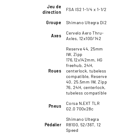
Jeu de
FSA IS2 1-1/4 x 1-1/2
direction
Groupe
Shimano Ultegra Di2
Cervelo Aero Thru-
Axes
Axles, 12x100/142
Reserve 44, 25mm
IW, Zipp
176,12x142mm, HG
freehub, 24H,
Roues
centerlock, tubeless
compatible, Reserve
40, 25.5mm IW, Zipp
76, 24H, centerlock,
tubeless compatible
Corsa N.EXT TLR
Pneus
G2.0 700x28c
Shimano Ultegra
Pédalier
R8100, 52/36T, 12
Speed