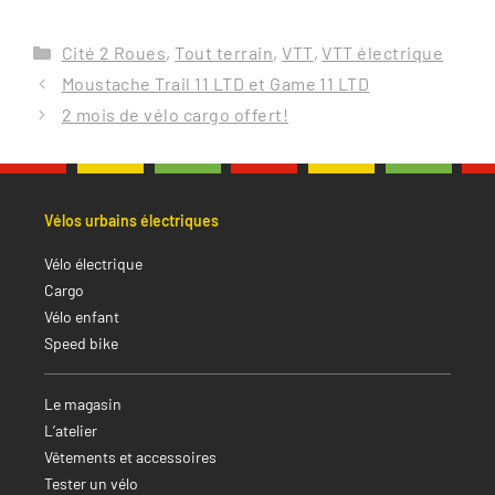
Catégories
Cité 2 Roues
,
Tout terrain
,
VTT
,
VTT électrique
Moustache Trail 11 LTD et Game 11 LTD
2 mois de vélo cargo offert!
Vélos urbains électriques
Vélo électrique
Cargo
Vélo enfant
Speed bike
Le magasin
L’atelier
Vêtements et accessoires
Tester un vélo