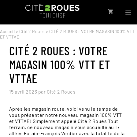
Aller
au
contenu
Accueil
>
Cité 2 Roues
> CITÉ 2 ROUES : VOTRE MAGASIN 100% VTT
ET VTTAE
CITÉ 2 ROUES : VOTRE
MAGASIN 100% VTT ET
VTTAE
15 avril 2023
par
Cité 2 Roues
MEN
Après les magasin route, voici venu le temps de
vous présenter notre nouveau magasin 100% VTT
et VTTAE! Simplement appelé Cité 2 Roues Tout
terrain, ce nouveau magasin vous accueille au 17
allées Forain-François Verdier avec la totalité de la