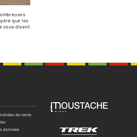
 nombreuses
epéré que les
ne vous disent
nérales de vente
les
es données