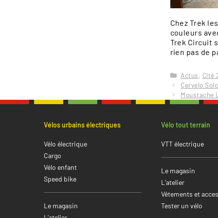
Chez Trek le
couleurs avec
Trek Circuit 
rien pas de 
Catégories
Actus
,
Cité
Cervelo Solo
Moustache L
Vélos urbains électriques
Vélo tout terrain
Vélo électrique
VTT électrique
Cargo
Vélo enfant
Le magasin
Speed bike
L’atelier
Vêtements et acces
Le magasin
Tester un vélo
L’atelier