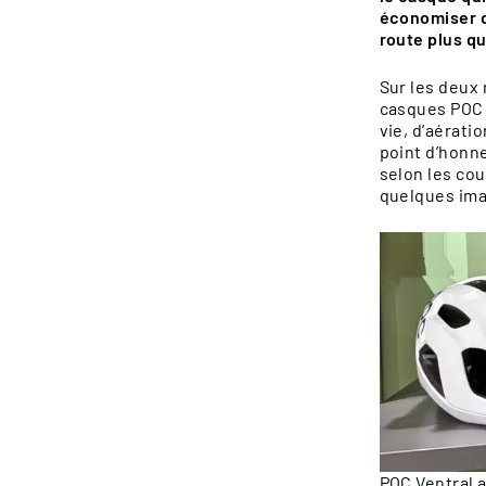
économiser q
route plus q
ENFANTS
Sur les deux
casques POC e
vie, d’aérati
point d’honn
selon les cou
quelques ima
POC Ventral a