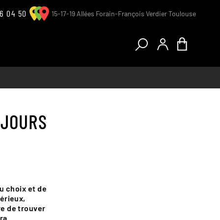
6 04 50
15-17-19 Allées Forain-François Verdier Toulouse
UJOURS
Tandems
Le magasin
Le Magasin
L'atelier
T
L'atelier
Vêtements et accessoires
Vêtements et accessoires
du choix et de
Tester un vélo
érieux,
re de trouver
ra