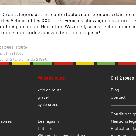
s Circuit, légers et très confortables sont présents dans de
 les Velocis et les XXX… Les yeux les plus aiguisés auront r
sont disponible en Mips et en Wavecell, si ces technologies 
panique, demandez aux vendeurs en magasin!
 2 Roues
,
Route
ist Rival AXS
undi 27 à partir de 2199€
Vélos de route
Cité 2 roues
vélo de route
Blog
gravel
Contact
cyclo cross
Conditions gé
soires
Le magasin
Mentions léga
L’atelier
Protection d
Vêtements et accessoires
personnelles