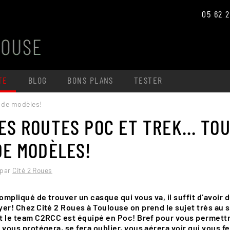
05 62 2
TE
BLOG
BONS PLANS
TESTER
 de modèles!
ES ROUTES POC ET TREK… TO
Le magasin
DE MODÈLES!
L'atelier
VEL ET VOYAGE
VTT ÉLECTRIQUE
CYCLO CROSS
CARGO
POLYVALEN
Vêtements et accessoires
par
Cité 2 Roues
Tester un vélo
compliqué de trouver un casque qui vous va, il suffit d’avoir 
er! Chez Cité 2 Roues à Toulouse on prend le sujet très au s
out le team C2RCC est équipé en Poc! Bref pour vous permett
 vous protégera, se fera oublier, vous aérera voir qui vous fe