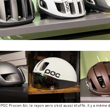
, POC Procen Air, le rayon aero s’est aussi étoffé, il y a même