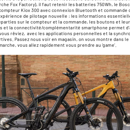
rche Fox Factory), il faut retenir les batteries 750Wh, le Bos
 compteur Kiox 300 avec connexion Bluetooth et commande 
xpérience de pilotage nouvelle : les informations essentiell
ROUTE
GRAVEL
éparties sur le compteur et la commande, les boutons et leu
ifs et la connectivité/complémentarité smartphone permet d
vous rêviez, avec les applications personnelles et la synchr
rtives. Passez nous voir en magasin, on vous montre dans le 
arche, vous allez rapidement vous prendre au ‘game’.