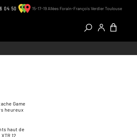
6 04 50
15-17-19 Allées Forain-François Verdier Toulouse
Tandems
Le magasin
Le Magasin
L'atelier
T
L'atelier
stache Game
Vêtements et accessoires
Vêtements et accessoires
urs heureux
Tester un vélo
nts haut de
n XTR 12