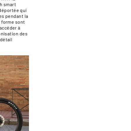
ch smart
déportée qui
es pendant la
r forme sont
’accéder à
onisation des
détail