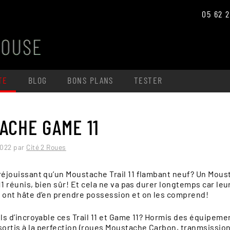
05 62 2
TE
BLOG
BONS PLANS
TESTER
ACHE GAME 11
Le magasin
2022
par
Cité 2 Roues
L'atelier
VEL ET VOYAGE
VTT ÉLECTRIQUE
CYCLO CROSS
CARGO
POLYVALEN
Vêtements et accessoires
 réjouissant qu’un Moustache Trail 11 flambant neuf? Un Mou
l 11 réunis, bien sûr! Et cela ne va pas durer longtemps car le
Tester un vélo
s ont hâte d’en prendre possession et on les comprend!
ils d’incroyable ces Trail 11 et Game 11? Hormis des équipeme
ortis à la perfection (roues Moustache Carbon, tranmsissio