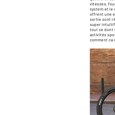
vitesses, fou
system et le
offrent une e
ENFANTS
sortie sont r
super intuit
tout ce dont 
activités spo
comment ca m